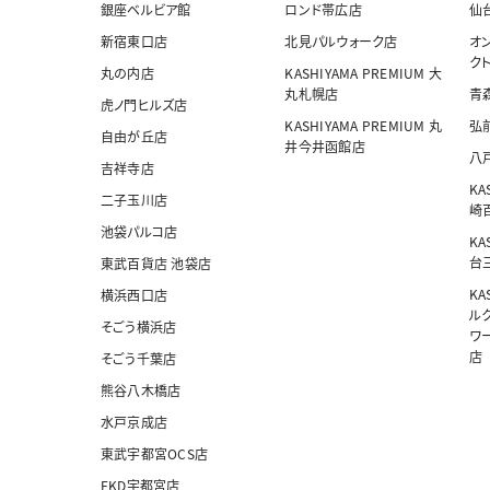
銀座ベルビア館
ロンド帯広店
仙
新宿東口店
北見パルウォーク店
オ
ク
丸の内店
KASHIYAMA PREMIUM 大
丸札幌店
青
虎ノ門ヒルズ店
KASHIYAMA PREMIUM 丸
弘
自由が丘店
井今井函館店
八
吉祥寺店
KA
二子玉川店
崎
池袋パルコ店
KA
台
東武百貨店 池袋店
KA
横浜西口店
ル
そごう横浜店
ワ
店
そごう千葉店
熊谷八木橋店
水戸京成店
東武宇都宮OCS店
FKD宇都宮店