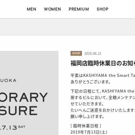
MEN
WOMEN
PREMIUM
SHOP
MEN
WOMEN
SHOP
2019.06.21
ォート
コンフォート
フォーマル
フォーマル
イージー
シャツ
福岡店臨時休業日のお知
平素はKASHIYAMA the Smart
ありがとうございます。
下記の日程にて、KASHIYAMA the 
居するビルにおいて、全館メンテナ
せていただきます。
たいへんご迷惑をおかけいたします
願い申し上げます。
[ 臨時休業日程 ]
2019年7月13日(土)