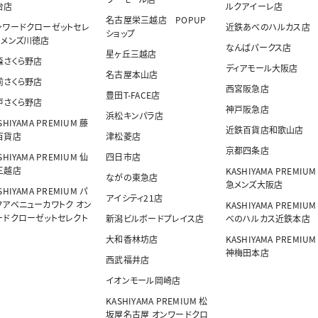
台店
ルクアイーレ店
名古屋栄三越店 POPUP
ンワードクローゼットセレ
近鉄あべのハルカス店
ショップ
トメンズ川徳店
なんばパークス店
星ヶ丘三越店
森さくら野店
ディアモール大阪店
名古屋本山店
前さくら野店
西宮阪急店
豊田T-FACE店
戸さくら野店
神戸阪急店
浜松キンパラ店
SHIYAMA PREMIUM 藤
近鉄百貨店和歌山店
百貨店
津松菱店
京都四条店
SHIYAMA PREMIUM 仙
四日市店
三越店
KASHIYAMA PREMIUM
ながの東急店
急メンズ大阪店
SHIYAMA PREMIUM パ
アイシティ21店
クアベニューカワトク オン
KASHIYAMA PREMIUM
ードクローゼットセレクト
新潟ビルボードプレイス店
べのハルカス近鉄本店
大和香林坊店
KASHIYAMA PREMIUM
神梅田本店
西武福井店
イオンモール岡崎店
KASHIYAMA PREMIUM 松
坂屋名古屋 オンワードクロ