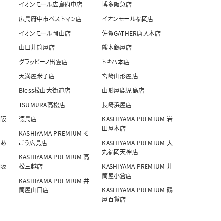
イオンモール広島府中店
博多阪急店
広島府中市ベストマン店
イオンモール福岡店
イオンモール岡山店
佐賀GATHER唐人本店
山口井筒屋店
熊本鶴屋店
グラッピーノ出雲店
トキハ本店
天満屋米子店
宮崎山形屋店
Bless松山大街道店
山形屋鹿児島店
TSUMURA高松店
長崎浜屋店
 阪
徳島店
KASHIYAMA PREMIUM 岩
田屋本店
KASHIYAMA PREMIUM そ
 あ
ごう広島店
KASHIYAMA PREMIUM 大
丸福岡天神店
KASHIYAMA PREMIUM 高
 阪
松三越店
KASHIYAMA PREMIUM 井
筒屋小倉店
KASHIYAMA PREMIUM 井
筒屋山口店
KASHIYAMA PREMIUM 鶴
屋百貨店