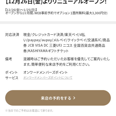
【12月26日(金)よりリニューアルオープン！
【12/26(金)～1/25(日)】
オープンから1ヶ月間、WEB事前予約でオプション１箇所無料(最大3,300円分)
対応決済
現金/クレジットカード決済/楽天ペイ/d払
い/paypay/aupay/メルペイ/クイックペイ/交通系IC/商品
券 JCB VISA DC 三菱UFJ ニコス 全国百貨店共通商品
券/KASHIYAMAギフトチケット
備考
混雑時はご予約いただいたお客様を優先してご案内いたし
ます。簡単便利な来店予約をご利用ください。
ポイント
オンワードメンバーズポイント
サービス
オンワードメンバーズポイントについて
来店の予約をする
※当日でのご予約はお電話にて承ります。