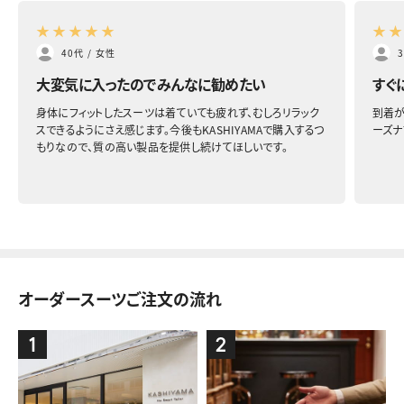
★
★
★
★
★
★
40代
/
女性
大変気に入ったのでみんなに勧めたい
すぐ
身体にフィットしたスーツは着ていても疲れず、むしろリラック
到着が
スできるようにさえ感じます。今後もKASHIYAMAで購入するつ
ーズナ
もりなので、質の高い製品を提供し続けてほしいです。
オーダースーツご注文の流れ
1
2