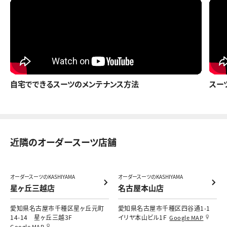
自宅でできるスーツのメンテナンス方法
スー
近隣のオーダースーツ店舗
オーダースーツのKASHIYAMA
オーダースーツのKASHIYAMA
星ヶ丘三越店
名古屋本山店
愛知県名古屋市千種区星ヶ丘元町
愛知県名古屋市千種区四谷通1-1
14-14 星ヶ丘三越3F
イリヤ本山ビル1F
Google MAP
Google MAP