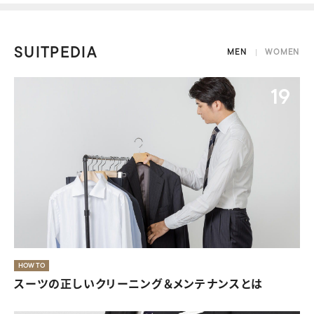
SUITPEDIA
MEN
WOMEN
09
19
40代・50代にふさわしいレディース喪服
HOW TO
スーツの正しいクリーニング＆メンテナンスとは
08