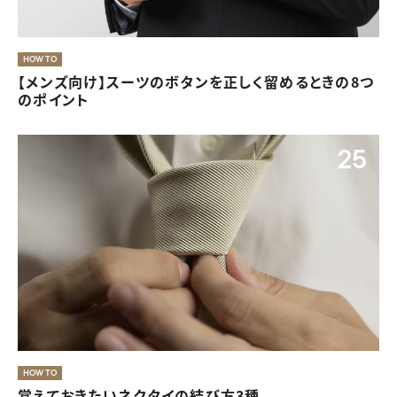
きちんと感と華やかさが両立した入学式・卒業式の服装
HOW TO
【メンズ向け】スーツのボタンを正しく留めるときの8つ
07
のポイント
25
夏のレディースオフィスカジュアルは、素材と色で涼し
気に
HOW TO
覚えておきたいネクタイの結び方3種