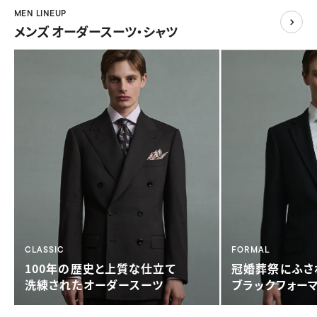
MEN LINEUP
メンズ オーダースーツ・シャツ
CLASSIC
FORMAL
100年の歴史と
上質な仕立て
冠婚葬祭に
ふさ
洗練されたオーダースーツ
ブラックフォー