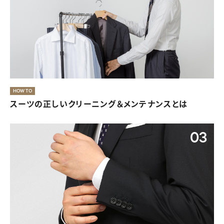
40代・50代にふさわしいレディース喪服
HOW TO
スーツの正しいクリーニング＆メンテナンスとは
08
03