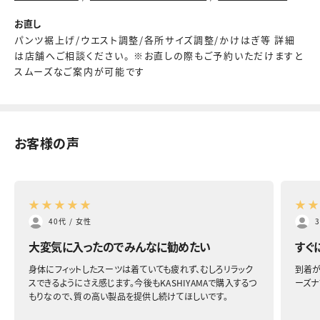
お直し
パンツ裾上げ/ウエスト調整/各所サイズ調整/かけはぎ等 詳細
は店舗へご相談ください。 ※お直しの際もご予約いただけますと
スムーズなご案内が可能です
お客様の声
★
★
★
★
★
★
40代
/
女性
大変気に入ったのでみんなに勧めたい
すぐ
身体にフィットしたスーツは着ていても疲れず、むしろリラック
到着が
スできるようにさえ感じます。今後もKASHIYAMAで購入するつ
ーズナ
もりなので、質の高い製品を提供し続けてほしいです。