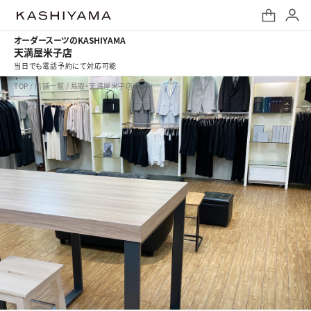
オーダースーツのKASHIYAMA
天満屋米子店
当日でも電話予約にて対応可能
TOP
/
店舗一覧
/
鳥取・天満屋米子店