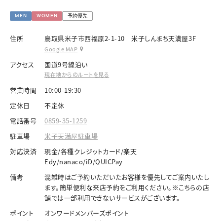
予約優先
MEN
WOMEN
住所
鳥取県米子市西福原2-1-10 米子しんまち天満屋3F
Google MAP
アクセス
国道9号線沿い
現在地からのルートを見る
営業時間
10:00-19:30
定休日
不定休
電話番号
0859-35-1259
駐車場
米子天満屋駐車場
対応決済
現金/各種クレジットカード/楽天
Edy/nanaco/iD/QUICPay
備考
混雑時はご予約いただいたお客様を優先してご案内いたし
ます。簡単便利な来店予約をご利用ください。※こちらの店
舗では一部利用できないサービスがございます。
ポイント
オンワードメンバーズポイント