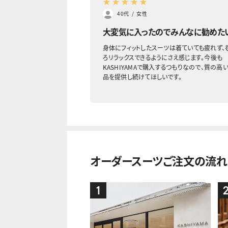
★
★
★
★
★
40代
/
女性
大変気に入ったのでみんなに勧めた
身体にフィットしたスーツは着ていても疲れず、
ろリラックスできるようにさえ感じます。今後も
KASHIYAMAで購入するつもりなので、質の高
品を提供し続けてほしいです。
オーダースーツご注文の流れ
1