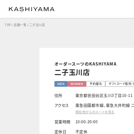
TOP
/
店舗一覧
/
二子玉川店
クラシック
クラシック
コンフ
オーダースーツのKASHIYAMA
二子玉川店
予約優先
ギフトカード販売
MEN
WOMEN
住所
東京都世田谷区玉川3丁目10-11
アクセス
東急田園都市線、東急大井町線 二
現在地からのルートを見る
営業時間
10:00-20:00
定休日
不定休