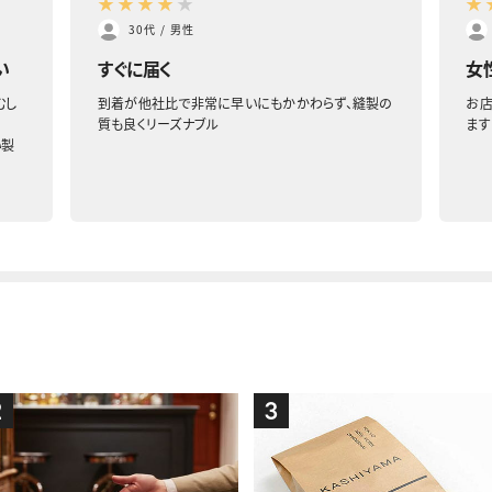
★
★
★
★
★
★
30代
/
男性
い
すぐに届く
女
むし
到着が他社比で非常に早いにもかかわらず、縫製の
お店
質も良くリーズナブル
ます
い製
2
3