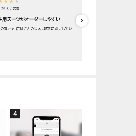
★
★
★
★
★
★
★
★
★
20代
/
女性
20代
/
女性
性用スーツがオーダーしやすい
スーツについて詳し
満足できる
の雰囲気 店員さんの接客、非常に満足してい
サイズについて2つ選択肢
フさんからの提案を受け入
も着心地がよくて感動して
4