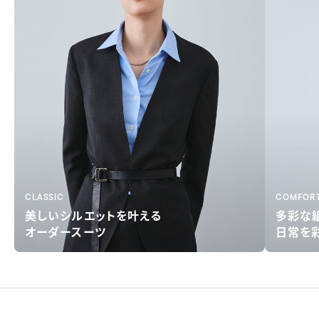
CLASSIC
COMFOR
美しい
シルエットを叶える
多彩な
オーダースーツ
日常を