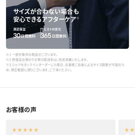
サイズが合わない場合も
安心できるアフターケア
※
満足保証
ウエストの変化
30
365
日間無料
日間無料
※1 一部対象外の商品がございます。
※2 修理品お預かりの際の配送料は、別途頂戴いたします。
※3 シャツをオンラインオーダーした場合、お客様ご自身によるサイズ調整が可能のた
め、修正範囲に限りございます。ご了承ください。
お客様の声
★
★
★
★
★
★