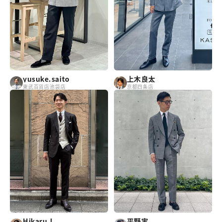
yusuke.saito
上木良太
東武百貨店池袋店
京都四条店
Hikaru.I
平野実