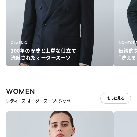
CLASSIC
COMFOR
100年の歴史と
上質な仕立て
伝統的
洗練されたオーダースーツ
“洗え
WOMEN
もっと見る
レディース オーダースーツ・シャツ