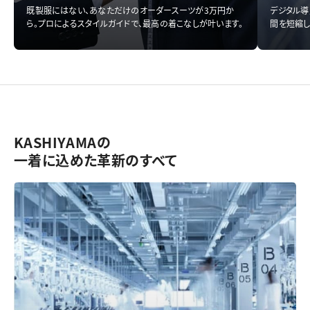
既製服にはない、あなただけのオーダースーツが3万円か
デジタル導
ら。プロによるスタイルガイドで、最高の着こなしが叶います。
間を短縮し
KASHIYAMAの
一着に込めた革新のすべて