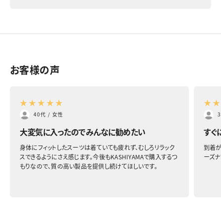
お客様の声
★
★
★
★
★
★
40代
/
女性
大変気に入ったのでみんなに勧めたい
すぐ
身体にフィットしたスーツは着ていても疲れず、むしろリラック
到着が
スできるようにさえ感じます。今後もKASHIYAMAで購入するつ
ーズナ
もりなので、質の高い製品を提供し続けてほしいです。