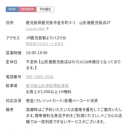
予約優先
MEN
WOMEN
住所
鹿児島県鹿児島市金生町3ｰ1 山形屋鹿児島店2F
Google MAP
アクセス
JR鹿児島駅よりバス5分
現在地からのルートを見る
営業時間
10:00-19:00
定休日
不定休 【山形屋鹿児島店は6/2(火)は休館日となっており
ます。】
電話番号
080ｰ3006-2918
駐車場
鹿児島山形屋提携駐車場
お買上￥3,000以上１H無料
対応決済
現金/クレジットカード/各種バーコード決済
備考
混雑時はご予約いただいたお客様を優先してご案内いたし
ます。簡単便利な来店予約をご利用ください。※こちらの店
舗では一部利用できないサービスがございます。