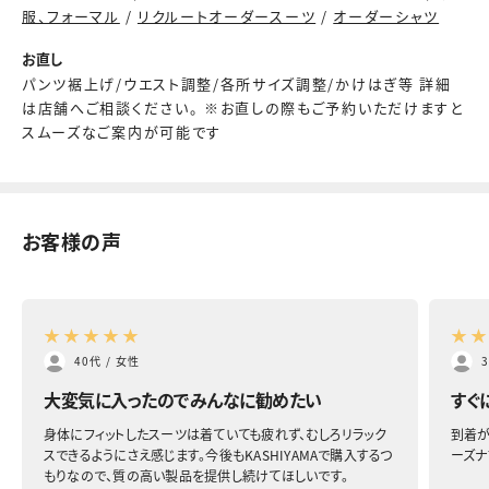
服、フォーマル
/
リクルートオーダースーツ
/
オーダーシャツ
お直し
パンツ裾上げ/ウエスト調整/各所サイズ調整/かけはぎ等 詳細
は店舗へご相談ください。 ※お直しの際もご予約いただけますと
スムーズなご案内が可能です
お客様の声
★
★
★
★
★
★
40代
/
女性
大変気に入ったのでみんなに勧めたい
すぐ
身体にフィットしたスーツは着ていても疲れず、むしろリラック
到着が
スできるようにさえ感じます。今後もKASHIYAMAで購入するつ
ーズナ
もりなので、質の高い製品を提供し続けてほしいです。