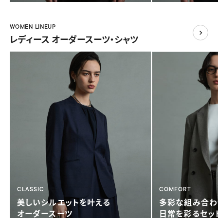
WOMEN LINEUP
レディース オーダースーツ・シャツ
CLASSIC
COMFORT
美しい
シルエットを叶える
多彩な組み合わ
オーダースーツ
日常を彩る
セッ