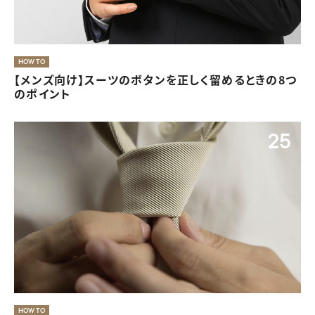
きちんと感と華やかさが両立した入学式・卒業式の服装
HOW TO
【メンズ向け】スーツのボタンを正しく留めるときの8つ
07
のポイント
25
夏のレディースオフィスカジュアルは、素材と色で涼し
気に
HOW TO