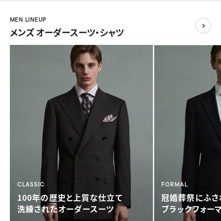
MEN LINEUP
メンズ オーダースーツ・シャツ
CLASSIC
FORMAL
100年の歴史と
上質な仕立て
冠婚葬祭に
ふさ
洗練されたオーダースーツ
ブラックフォー