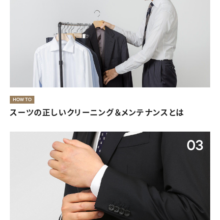
40代・50代にふさわしいレディース喪服
HOW TO
スーツの正しいクリーニング＆メンテナンスとは
08
03