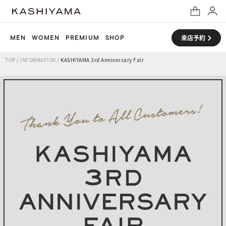
MEN
WOMEN
PREMIUM
SHOP
来店予約
TOP
/
INFORMATION
/
KASHIYAMA 3rd Anniversary Fair