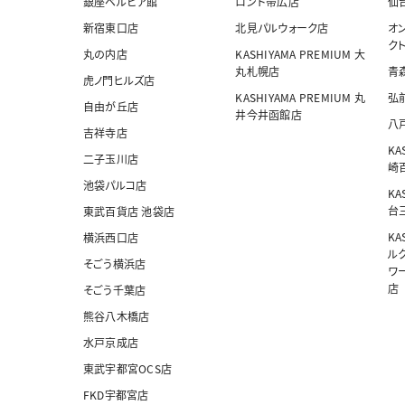
銀座ベルビア館
ロンド帯広店
仙
新宿東口店
北見パルウォーク店
オ
ク
丸の内店
KASHIYAMA PREMIUM 大
丸札幌店
青
虎ノ門ヒルズ店
KASHIYAMA PREMIUM 丸
弘
自由が丘店
井今井函館店
八
吉祥寺店
KA
二子玉川店
崎
池袋パルコ店
KA
台
東武百貨店 池袋店
KA
横浜西口店
ル
そごう横浜店
ワ
店
そごう千葉店
熊谷八木橋店
水戸京成店
東武宇都宮OCS店
FKD宇都宮店