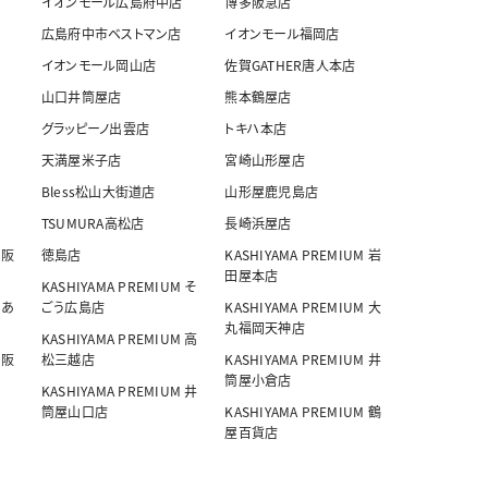
イオンモール広島府中店
博多阪急店
広島府中市ベストマン店
イオンモール福岡店
イオンモール岡山店
佐賀GATHER唐人本店
山口井筒屋店
熊本鶴屋店
グラッピーノ出雲店
トキハ本店
天満屋米子店
宮崎山形屋店
Bless松山大街道店
山形屋鹿児島店
TSUMURA高松店
長崎浜屋店
 阪
徳島店
KASHIYAMA PREMIUM 岩
田屋本店
KASHIYAMA PREMIUM そ
 あ
ごう広島店
KASHIYAMA PREMIUM 大
丸福岡天神店
KASHIYAMA PREMIUM 高
 阪
松三越店
KASHIYAMA PREMIUM 井
筒屋小倉店
KASHIYAMA PREMIUM 井
筒屋山口店
KASHIYAMA PREMIUM 鶴
屋百貨店