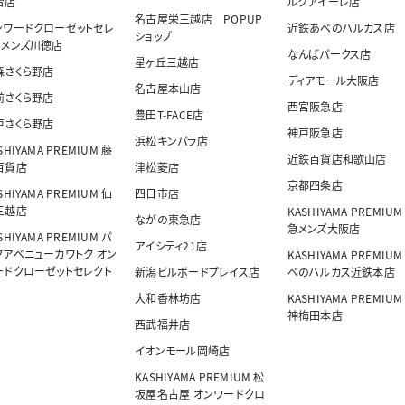
台店
ルクアイーレ店
名古屋栄三越店 POPUP
ンワードクローゼットセレ
近鉄あべのハルカス店
ショップ
トメンズ川徳店
なんばパークス店
星ヶ丘三越店
森さくら野店
ディアモール大阪店
名古屋本山店
前さくら野店
西宮阪急店
豊田T-FACE店
戸さくら野店
神戸阪急店
浜松キンパラ店
SHIYAMA PREMIUM 藤
近鉄百貨店和歌山店
百貨店
津松菱店
京都四条店
SHIYAMA PREMIUM 仙
四日市店
三越店
KASHIYAMA PREMIUM
ながの東急店
急メンズ大阪店
SHIYAMA PREMIUM パ
アイシティ21店
クアベニューカワトク オン
KASHIYAMA PREMIUM
ードクローゼットセレクト
新潟ビルボードプレイス店
べのハルカス近鉄本店
大和香林坊店
KASHIYAMA PREMIUM
神梅田本店
西武福井店
イオンモール岡崎店
KASHIYAMA PREMIUM 松
坂屋名古屋 オンワードクロ