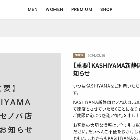
MEN
WOMEN
PREMIUM
SHOP
MEN
WOMEN
SHOP
2024.02.16
ォート
コンフォート
フォーマル
フォーマル
イージー
シャツ
【重要】KASHIYAMA新
知らせ
いつもKASHIYAMAをご利用いた
す。
KASHIYAMA新静岡セノバ店は、20
て閉店とさせていただくことになり
ご愛顧に心より感謝と御礼を申し上
お客様の大切な情報は、全て引き継
ださい。たいへんご不便をおかけし
ともに、これからもKASHIYAMA