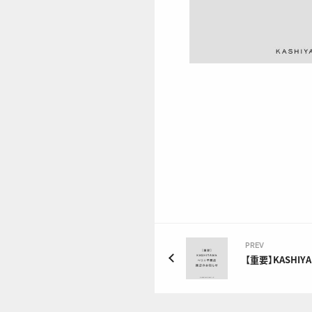
PREV
【重要】KASHI