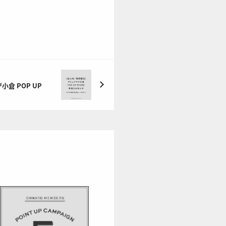
倉 POP UP