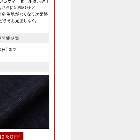
ているサマーセールは、8月1
さらに50%OFFと
、対象生地がなくなり次第終
どうぞお見逃しなく。
第2弾開催期間
日（日）まで
40%OFF