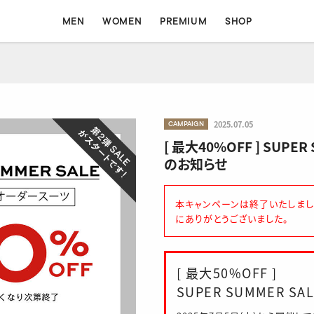
MEN
WOMEN
PREMIUM
SHOP
MEN
WOMEN
CAMPAIGN
2025.07.05
ォート
コンフォート
フォーマル
フォーマル
イージー
シャツ
[ 最大40%OFF ] SUPE
のお知らせ
本キャンペーンは終了いたしまし
にありがとうございました。
[ 最大50%OFF ]
SUPER SUMMER SA