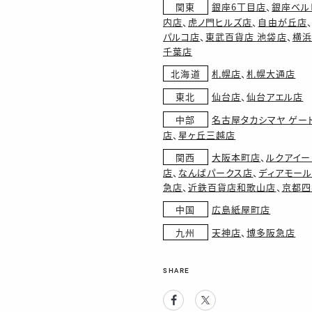
関東
銀座6丁目店
、
銀座ベル
内店
、
虎ノ門ヒルズ店
、
自由が丘店
パルコ店
、
東武百貨店 池袋店
、
横浜
千葉店
北海道
札幌店
、
札幌大通店
東北
仙台店
、
仙台アエル店
中部
名古屋タカシマヤ ゲー
店
、
星ヶ丘三越店
関西
大阪本町店
、
ルクアイー
店
、
なんばパークス店
、
ディアモー
急店
、
近鉄百貨店和歌山店
、
京都四
中国
広島紙屋町店
九州
天神店
、
博多阪急店
SHARE
Facebook
Twitter