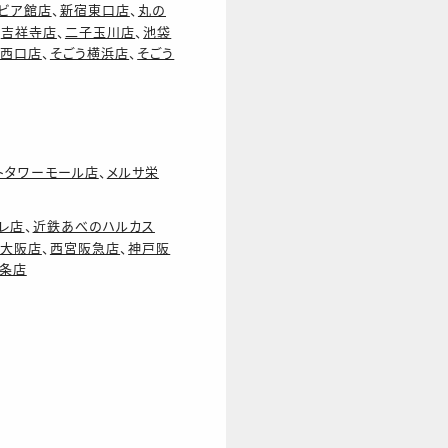
ビア館店
、
新宿東口店
、
丸の
、
吉祥寺店
、
二子玉川店
、
池袋
西口店
、
そごう横浜店
、
そごう
トタワーモール店
、
メルサ栄
レ店
、
近鉄あべのハルカス
ル大阪店
、
西宮阪急店
、
神戸阪
条店