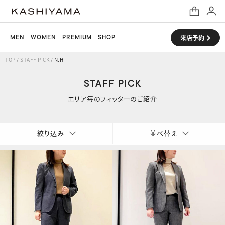
MEN
WOMEN
PREMIUM
SHOP
来店予約
TOP
/
STAFF PICK
/
N.H
STAFF PICK
エリア毎のフィッターのご紹介
絞り込み
並べ替え
新着順
店舗・エリア
古い順