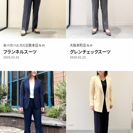
スタイル
あべのハルカス近鉄本店 N.H
大阪本町店 N.H
シーズン
フランネルスーツ
グレンチェックスーツ
2025.01.31
2024.02.23
検索する
検索条件をクリアする