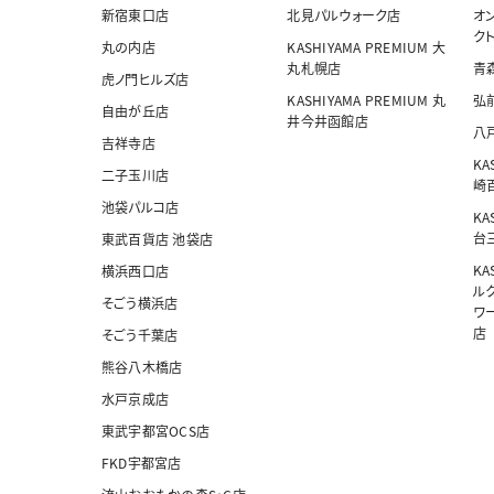
新宿東口店
北見パルウォーク店
オ
ク
丸の内店
KASHIYAMA PREMIUM 大
丸札幌店
青
虎ノ門ヒルズ店
KASHIYAMA PREMIUM 丸
弘
自由が丘店
井今井函館店
八
吉祥寺店
KA
二子玉川店
崎
池袋パルコ店
KA
台
東武百貨店 池袋店
KA
横浜西口店
ル
そごう横浜店
ワ
店
そごう千葉店
熊谷八木橋店
水戸京成店
東武宇都宮OCS店
FKD宇都宮店