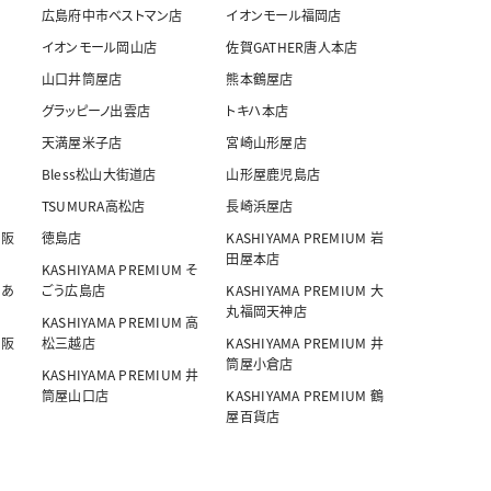
広島府中市ベストマン店
イオンモール福岡店
イオンモール岡山店
佐賀GATHER唐人本店
山口井筒屋店
熊本鶴屋店
グラッピーノ出雲店
トキハ本店
天満屋米子店
宮崎山形屋店
Bless松山大街道店
山形屋鹿児島店
TSUMURA高松店
長崎浜屋店
 阪
徳島店
KASHIYAMA PREMIUM 岩
田屋本店
KASHIYAMA PREMIUM そ
 あ
ごう広島店
KASHIYAMA PREMIUM 大
丸福岡天神店
KASHIYAMA PREMIUM 高
 阪
松三越店
KASHIYAMA PREMIUM 井
筒屋小倉店
KASHIYAMA PREMIUM 井
筒屋山口店
KASHIYAMA PREMIUM 鶴
屋百貨店