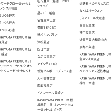
名古屋栄三越店 POPUP
ンワードクローゼットセレ
近鉄あべのハルカス店
ショップ
トメンズ川徳店
なんばパークス店
星ヶ丘三越店
森さくら野店
ディアモール大阪店
名古屋本山店
前さくら野店
西宮阪急店
豊田T-FACE店
戸さくら野店
神戸阪急店
浜松キンパラ店
SHIYAMA PREMIUM 藤
近鉄百貨店和歌山店
百貨店
津松菱店
京都四条店
SHIYAMA PREMIUM 仙
四日市店
三越店
KASHIYAMA PREMIUM
ながの東急店
急メンズ大阪店
SHIYAMA PREMIUM パ
アイシティ21店
クアベニューカワトク オン
KASHIYAMA PREMIUM
ードクローゼットセレクト
新潟ビルボードプレイス店
べのハルカス近鉄本店
大和香林坊店
KASHIYAMA PREMIUM
神梅田本店
西武福井店
イオンモール岡崎店
KASHIYAMA PREMIUM 松
坂屋名古屋 オンワードクロ
ーゼットセレクト店