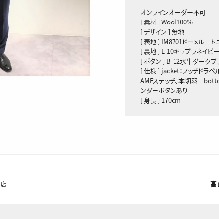
オンラインオーダー不可
[ 素材 ] Wool100%
[ デザイン ] 無地
[ 表地 ] IM8701ドーメル
[ 裏地 ] L-10キュプラネイ
[ ボタン ] B-12水牛ダーク
[ 仕様 ] jacket：ノッチド
AMFステッチ、本切羽 bot
ンダーボタンあり
[ 身長 ] 170cm
高
町店