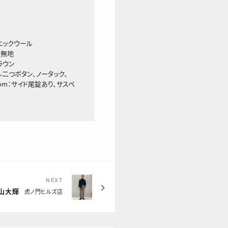
 トニックウール
ビー無地
ブラウン
ラペル二つボタン、ノータック、
tom：サイド尾錠あり、サスペ
NEXT
山大輝
虎ノ門ヒルズ店