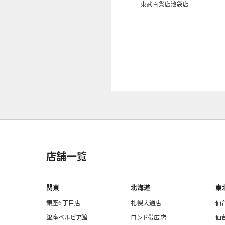
東武百貨店池袋店
店舗一覧
関東
北海道
東
銀座6丁目店
札幌大通店
仙
銀座ベルビア館
ロンド帯広店
仙