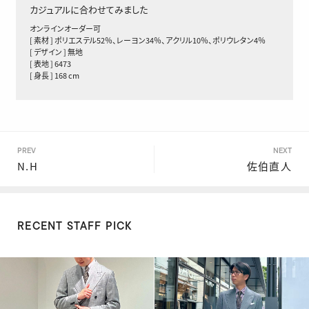
カジュアルに合わせてみました
オンラインオーダー可
[ 素材 ] ポリエステル52％、レーヨン34％、アクリル10％、ポリウレタン4％
[ デザイン ] 無地
[ 表地 ] 6473
[ 身長 ] 168 cm
PREV
NEXT
N.H
佐伯直人
RECENT STAFF PICK