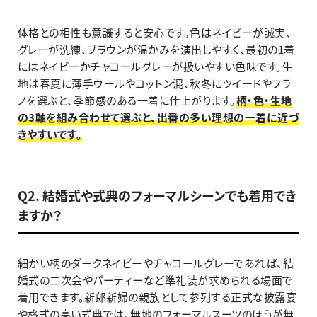
体格との相性も意識すると安心です。色はネイビーが誠実、
グレーが洗練、ブラウンが温かみを演出しやすく、最初の1着
にはネイビーかチャコールグレーが扱いやすい色味です。生
地は春夏に薄手ウールやコットン混、秋冬にツイードやフラ
ノを選ぶと、季節感のある一着に仕上がります。
柄・色・生地
の3軸を組み合わせて選ぶと、出番の多い理想の一着に近づ
きやすいです。
Q2. 結婚式や式典のフォーマルシーンでも着用でき
ますか？
細かい柄のダークネイビーやチャコールグレーであれば、結
婚式の二次会やパーティーなど準礼装が求められる場面で
着用できます。新郎新婦の親族として参列する正式な披露宴
や格式の高い式典では、無地のフォーマルスーツのほうが無