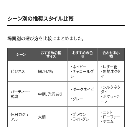
シーン別の推奨スタイル比較
場面別の選び方を比較にまとめました。
おすすめの柄
おすすめの色
合わせる小
シーン
サイズ
味
物
・ネイビー
・レザー靴
ビジネス
細かい柄
・チャコールグ
・無地ネクタ
レー
イ
・シルクネク
・ダークネイビ
パーティー・
タイ
中柄、光沢あり
ー
式典
・ポケットチ
・グレー
ーフ
・ニット
休日カジュ
・ブラウン
大柄
・ローファー
アル
・ライトグレー
・デニム