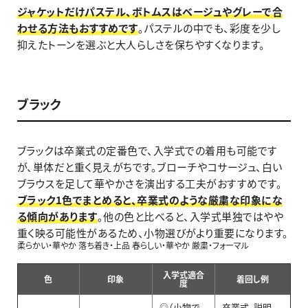
ジャケットだけパステル、ボトムスはベージュやグレーで合
わせる方法もおすすめです
。パステルの中でも、彩度を少し
抑えたトーンを選ぶと大人らしさを保ちやすくなります。
ブラック
ブラックは卒業式の定番色で、入学式での着用も可能です
が、単体だと重く見えがちです。ブローチやコサージュ、白い
ブラウスを足して華やかさを演出する工夫がおすすめです。
ブラック1色でまとめると、卒業式のような厳粛な印象にな
る傾向があります
。他の色と比べると、入学式単独ではやや
重く映る可能性があるため、小物選びがより重要になります。
柔らかい・華やか 落ち着き・上品 春らしい・華やか 厳粛・フォーマル
入学式適合
色
印象
着回し例
度
◎（小物で
卒業式、説明