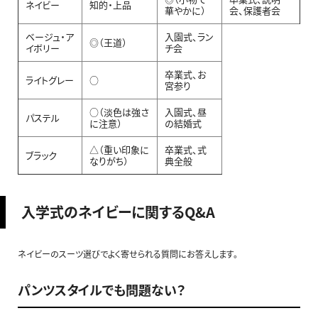
ネイビー
知的・上品
華やかに）
会、保護者会
ベージュ・ア
入園式、ラン
◎（王道）
イボリー
チ会
卒業式、お
ライトグレー
○
宮参り
○（淡色は強さ
入園式、昼
パステル
に注意）
の結婚式
△（重い印象に
卒業式、式
ブラック
なりがち）
典全般
入学式のネイビーに関するQ&A
ネイビーのスーツ選びでよく寄せられる質問にお答えします。
パンツスタイルでも問題ない？