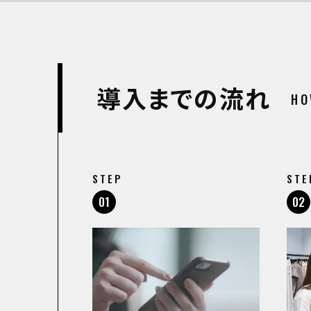
導入までの流れ
HO
STEP
STE
01
02