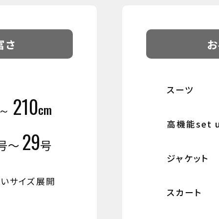
富さ
お
スーツ
210
m～
cm
高機能set 
29
号～
号
ジャケット
広いサイズ展開
スカート