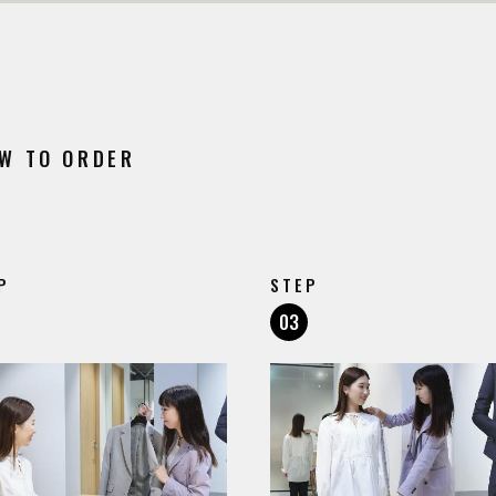
W TO ORDER
P
STEP
03