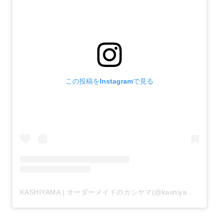
この投稿をInstagramで見る
KASHIYAMA | オーダーメイドのカシヤマ(@kashiyama1927_official)がシェアした投稿