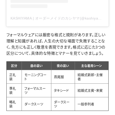
KASHIYAMA | オーダーメイドのカシヤマ(@kashiyama1927_official)がシェアした投稿
フォーマルウェアには厳密な格式と規則があります。正しい
理解と知識があれば、人生の大切な場面で失敗することな
く、先方にも正しく敬意を表現できます。格式に応じた3つの
区分について、具体的な特徴とマナーを見ていきましょう。
区分
昼の装い
夜の装い
主な着用シーン
正礼
モーニングコー
結婚式新郎・主催
燕尾服
装
ト
者
準礼
フォーマルスー
タキシード
結婚式主賓・来賓
装
ツ
略礼
ダークスー
ダークスーツ
一般参列者
装
ツ