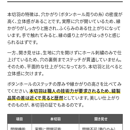
本切羽の特徴は、穴かがり（ボタンホール周りの糸）の密度が
高く、立体感があることです。実際に穴が開いているため、縁
かがりがしっかりと施され、ふくらみのある仕上がりになって
います。手で触れてみると、縁の盛り上がりがはっきりと感じ
られるはずです。
一方、開き見せは、生地に穴を開けずにホール刺繍のみで仕
上げているため、穴の裏側までステッチが貫通していません。
そのため、平面的な仕上がりになっており、本切羽と比べると
立体感に欠けます。
ボタンホールのステッチの厚みや縁かがりの高さを比べてみ
てください。
本切羽は職人の技術力が要求されるため、縫製
品質の差は近くで見ると歴然
としています。美しい仕上がり
そのものが、本切羽の証でもあるのです。
項目
本切羽
開き見せ
開閉機能
実際に開閉可能
開閉不可（飾りのみ）