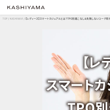
TOP
/
KASHINAVI
/
【レディース】スマートカジュアルとは？TPO別着こなし＆失敗しないコーデ術
クラシック
クラシック
コンフ