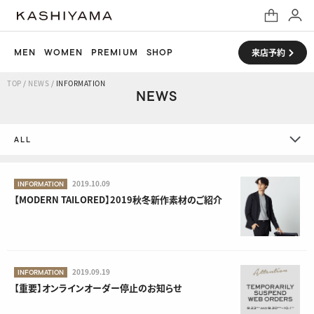
MEN
WOMEN
PREMIUM
SHOP
来店予約
TOP
/
NEWS
/
INFORMATION
NEWS
ALL
ALL
2019.10.09
INFORMATION
【MODERN TAILORED】2019秋冬新作素材のご紹介
CAMPAIGN
MEDIA
ONLINE
2019.09.19
INFORMATION
【重要】オンラインオーダー停止のお知らせ
OTHER