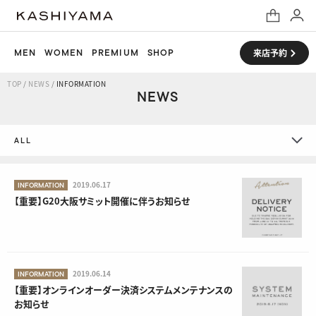
MEN
WOMEN
PREMIUM
SHOP
来店予約
TOP
/
NEWS
/
INFORMATION
NEWS
ALL
ALL
2019.06.17
INFORMATION
【重要】G20大阪サミット開催に伴うお知らせ
CAMPAIGN
MEDIA
ONLINE
2019.06.14
INFORMATION
【重要】オンラインオーダー決済システムメンテナンスの
OTHER
お知らせ