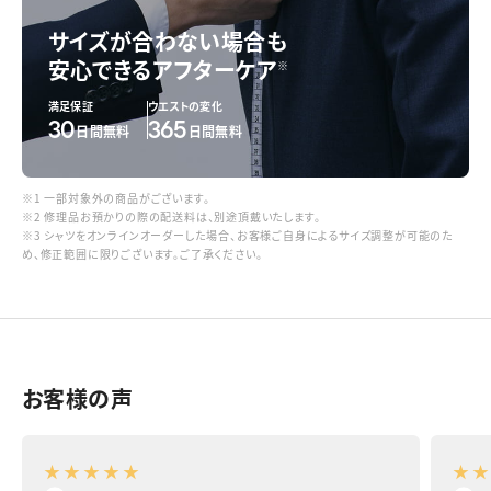
サイズが合わない場合も
安心できるアフターケア
※
満足保証
ウエストの変化
30
365
日間無料
日間無料
※1 一部対象外の商品がございます。
※2 修理品お預かりの際の配送料は、別途頂戴いたします。
※3 シャツをオンラインオーダーした場合、お客様ご自身によるサイズ調整が可能のた
め、修正範囲に限りございます。ご了承ください。
お客様の声
★
★
★
★
★
★