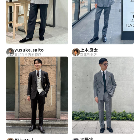
yusuke.saito
上木良太
東武百貨店池袋店
京都四条店
Hikaru.I
平野実