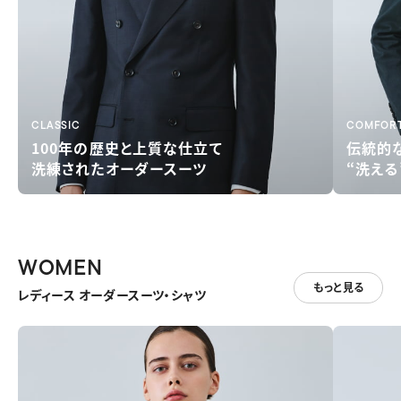
CLASSIC
COMFOR
100年の歴史と
上質な仕立て
伝統的
洗練されたオーダースーツ
“洗え
WOMEN
もっと見る
レディース オーダースーツ・シャツ