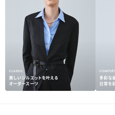
CLASSIC
COMFOR
美しい
シルエットを叶える
多彩な
オーダースーツ
日常を